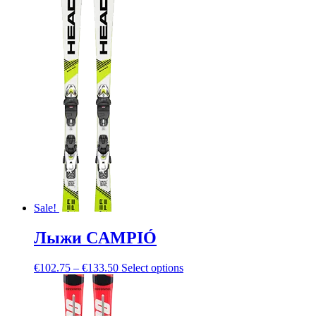
Sale!
Лыжи CAMPIÓ
€
102.75
–
€
133.50
Select options