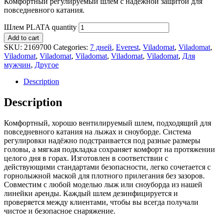
Комфортный регулируемый шлем с надёжной защитой для
повседневного катания.
Шлем PLATA quantity
Add to cart
SKU:
2169700
Categories:
7 дней
,
Everest
,
Viladomat
,
Viladomat
,
Viladomat
,
Viladomat
,
Viladomat
,
Viladomat
,
Viladomat
,
Для
мужчин
,
Другое
Description
Description
Комфортный, хорошо вентилируемый шлем, подходящий для
повседневного катания на лыжах и сноуборде. Система
регулировки надёжно подстраивается под разные размеры
головы, а мягкая подкладка сохраняет комфорт на протяжении
целого дня в горах. Изготовлен в соответствии с
действующими стандартами безопасности, легко сочетается с
горнолыжной маской для плотного прилегания без зазоров.
Совместим с любой моделью лыж или сноуборда из нашей
линейки аренды. Каждый шлем дезинфицируется и
проверяется между клиентами, чтобы вы всегда получали
чистое и безопасное снаряжение.