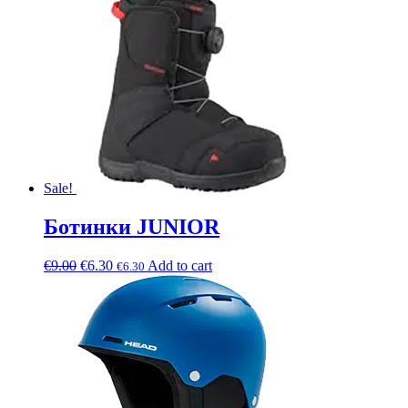
Sale!
Ботинки JUNIOR
€
9.00
€
6.30
Add to cart
€
6.30