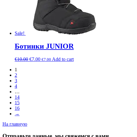
Sale!
Ботинки JUNIOR
€
10.00
€
7.00
Add to cart
€
7.00
1
2
3
4
…
14
15
16
→
На главную
Отправьте данные, мы свяжемся с вами