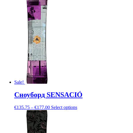
Sale!
Сноуборд SENSACIÓ
€
135.75
–
€
177.00
Select options