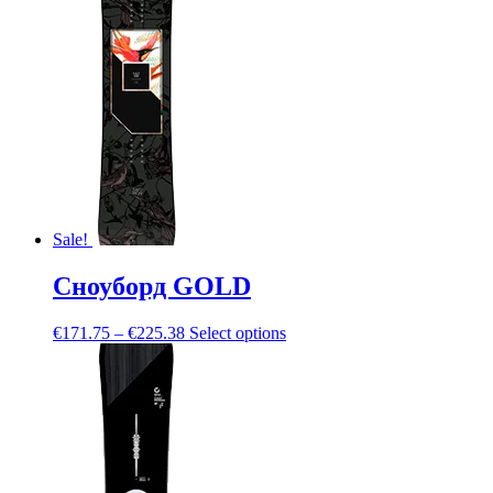
Sale!
Сноуборд GOLD
€
171.75
–
€
225.38
Select options