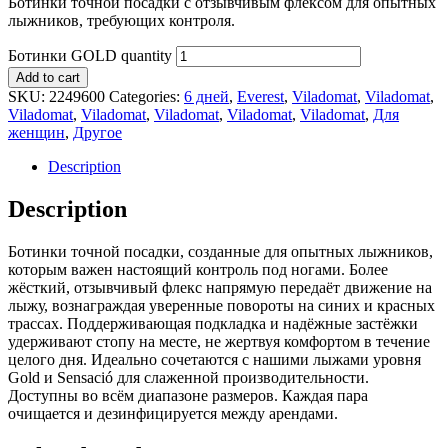
Ботинки точной посадки с отзывчивым флексом для опытных
лыжников, требующих контроля.
Ботинки GOLD quantity
Add to cart
SKU:
2249600
Categories:
6 дней
,
Everest
,
Viladomat
,
Viladomat
,
Viladomat
,
Viladomat
,
Viladomat
,
Viladomat
,
Viladomat
,
Для
женщин
,
Другое
Description
Description
Ботинки точной посадки, созданные для опытных лыжников,
которым важен настоящий контроль под ногами. Более
жёсткий, отзывчивый флекс напрямую передаёт движение на
лыжу, вознаграждая уверенные повороты на синих и красных
трассах. Поддерживающая подкладка и надёжные застёжки
удерживают стопу на месте, не жертвуя комфортом в течение
целого дня. Идеально сочетаются с нашими лыжами уровня
Gold и Sensació для слаженной производительности.
Доступны во всём диапазоне размеров. Каждая пара
очищается и дезинфицируется между арендами.