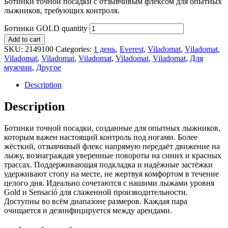
Ботинки точной посадки с отзывчивым флексом для опытных
лыжников, требующих контроля.
Ботинки GOLD quantity
Add to cart
SKU:
2149100
Categories:
1 день
,
Everest
,
Viladomat
,
Viladomat
,
Viladomat
,
Viladomat
,
Viladomat
,
Viladomat
,
Viladomat
,
Для
мужчин
,
Другое
Description
Description
Ботинки точной посадки, созданные для опытных лыжников,
которым важен настоящий контроль под ногами. Более
жёсткий, отзывчивый флекс напрямую передаёт движение на
лыжу, вознаграждая уверенные повороты на синих и красных
трассах. Поддерживающая подкладка и надёжные застёжки
удерживают стопу на месте, не жертвуя комфортом в течение
целого дня. Идеально сочетаются с нашими лыжами уровня
Gold и Sensació для слаженной производительности.
Доступны во всём диапазоне размеров. Каждая пара
очищается и дезинфицируется между арендами.