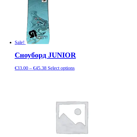
Sale!
Сноуборд JUNIOR
€
33.00
–
€
45.38
Select options