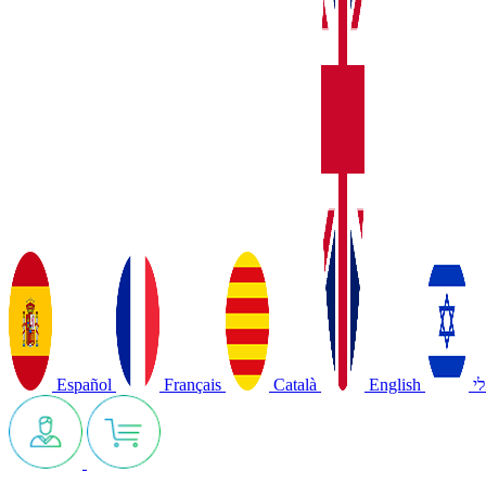
Español
Français
Català
English
י