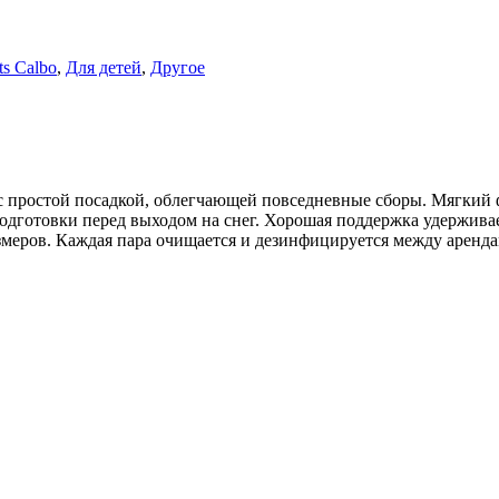
ts Calbo
,
Для детей
,
Другое
с простой посадкой, облегчающей повседневные сборы. Мягкий ф
дготовки перед выходом на снег. Хорошая поддержка удерживает
змеров. Каждая пара очищается и дезинфицируется между аренда