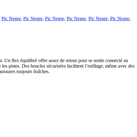
,
Pic Negre
,
Pic Negre
,
Pic Negre
,
Pic Negre
,
Pic Negre
,
Pic Negre
,
. Un flex équilibré offre assez de retour pour se sentir connecté au
es pistes. Des boucles sécurisées facilitent l’enfilage, même avec des
aussures toujours fraîches.