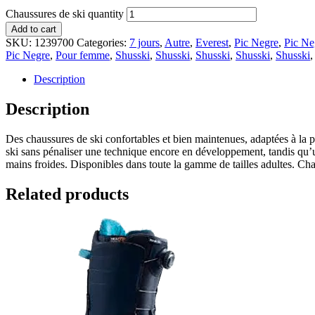
Chaussures de ski quantity
Add to cart
SKU:
1239700
Categories:
7 jours
,
Autre
,
Everest
,
Pic Negre
,
Pic Ne
Pic Negre
,
Pour femme
,
Shusski
,
Shusski
,
Shusski
,
Shusski
,
Shusski
Description
Description
Des chaussures de ski confortables et bien maintenues, adaptées à la pl
ski sans pénaliser une technique encore en développement, tandis qu’u
mains froides. Disponibles dans toute la gamme de tailles adultes. Cha
Related products