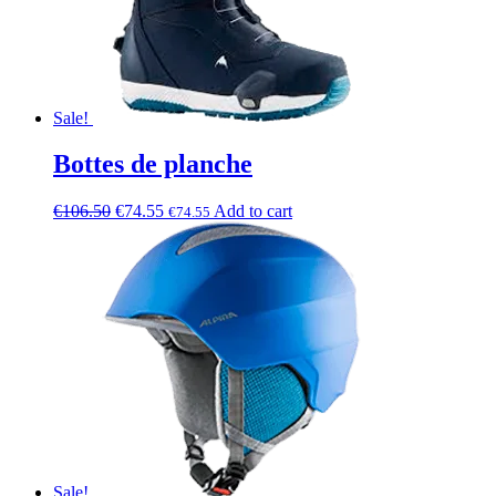
Sale!
Bottes de planche
€
106.50
€
74.55
Add to cart
€
74.55
Sale!