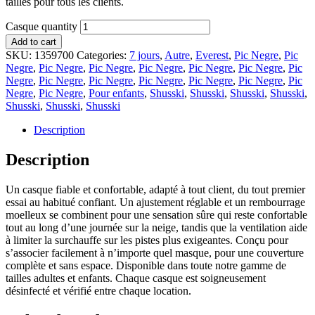
tailles pour tous les clients.
Casque quantity
Add to cart
SKU:
1359700
Categories:
7 jours
,
Autre
,
Everest
,
Pic Negre
,
Pic
Negre
,
Pic Negre
,
Pic Negre
,
Pic Negre
,
Pic Negre
,
Pic Negre
,
Pic
Negre
,
Pic Negre
,
Pic Negre
,
Pic Negre
,
Pic Negre
,
Pic Negre
,
Pic
Negre
,
Pic Negre
,
Pour enfants
,
Shusski
,
Shusski
,
Shusski
,
Shusski
,
Shusski
,
Shusski
,
Shusski
Description
Description
Un casque fiable et confortable, adapté à tout client, du tout premier
essai au habitué confiant. Un ajustement réglable et un rembourrage
moelleux se combinent pour une sensation sûre qui reste confortable
tout au long d’une journée sur la neige, tandis que la ventilation aide
à limiter la surchauffe sur les pistes plus exigeantes. Conçu pour
s’associer facilement à n’importe quel masque, pour une couverture
complète et sans espace. Disponible dans toute notre gamme de
tailles adultes et enfants. Chaque casque est soigneusement
désinfecté et vérifié entre chaque location.