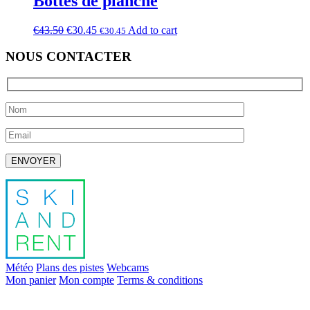
Bottes de planche
€
43.50
€
30.45
Add to cart
€
30.45
NOUS CONTACTER
Laissez ce champ vide.
Météo
Plans des pistes
Webcams
Mon panier
Mon compte
Terms & conditions
info@skiandrent.com