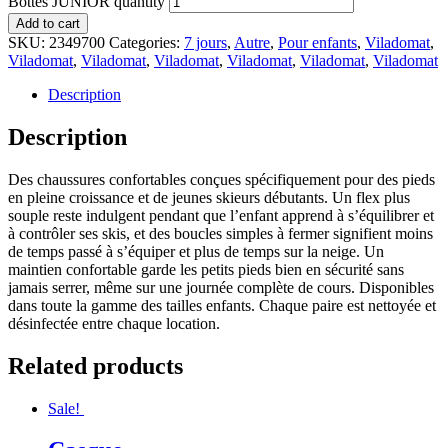
Bottes JUNIOR quantity
Add to cart
SKU:
2349700
Categories:
7 jours
,
Autre
,
Pour enfants
,
Viladomat
,
Viladomat
,
Viladomat
,
Viladomat
,
Viladomat
,
Viladomat
,
Viladomat
Description
Description
Des chaussures confortables conçues spécifiquement pour des pieds
en pleine croissance et de jeunes skieurs débutants. Un flex plus
souple reste indulgent pendant que l’enfant apprend à s’équilibrer et
à contrôler ses skis, et des boucles simples à fermer signifient moins
de temps passé à s’équiper et plus de temps sur la neige. Un
maintien confortable garde les petits pieds bien en sécurité sans
jamais serrer, même sur une journée complète de cours. Disponibles
dans toute la gamme des tailles enfants. Chaque paire est nettoyée et
désinfectée entre chaque location.
Related products
Sale!