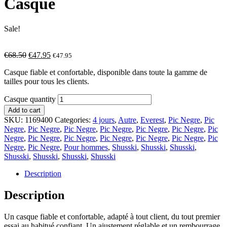
Casque
Sale!
€
68.50
€
47.95
€
47.95
Casque fiable et confortable, disponible dans toute la gamme de
tailles pour tous les clients.
Casque quantity
Add to cart
SKU:
1169400
Categories:
4 jours
,
Autre
,
Everest
,
Pic Negre
,
Pic
Negre
,
Pic Negre
,
Pic Negre
,
Pic Negre
,
Pic Negre
,
Pic Negre
,
Pic
Negre
,
Pic Negre
,
Pic Negre
,
Pic Negre
,
Pic Negre
,
Pic Negre
,
Pic
Negre
,
Pic Negre
,
Pour hommes
,
Shusski
,
Shusski
,
Shusski
,
Shusski
,
Shusski
,
Shusski
,
Shusski
Description
Description
Un casque fiable et confortable, adapté à tout client, du tout premier
essai au habitué confiant. Un ajustement réglable et un rembourrage