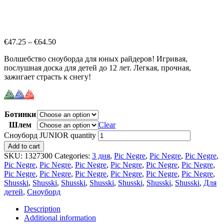
€
47.25
–
€
64.50
Волшебство сноуборда для юных райдеров! Игривая,
послушная доска для детей до 12 лет. Легкая, прочная,
зажигает страсть к снегу!
Ботинки
Шлем
Clear
Сноуборд JUNIOR quantity
Add to cart
SKU:
1327300
Categories:
3 дня
,
Pic Negre
,
Pic Negre
,
Pic Negre
,
Pic Negre
,
Pic Negre
,
Pic Negre
,
Pic Negre
,
Pic Negre
,
Pic Negre
,
Pic Negre
,
Pic Negre
,
Pic Negre
,
Pic Negre
,
Pic Negre
,
Pic Negre
,
Shusski
,
Shusski
,
Shusski
,
Shusski
,
Shusski
,
Shusski
,
Shusski
,
Для
детей
,
Сноуборд
Description
Additional information