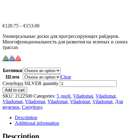
€
120.75
–
€
153.00
Универсальные доски для прогрессирующих райдеров.
Многофункциональность для развития на зеленых и синих
трассах
Ботинки
Шлем
Clear
Сноуборд SILVER quantity
Add to cart
SKU:
2122500
Categories:
5 дней
,
Viladomat
,
Viladomat
,
Viladomat
,
Viladomat
,
Viladomat
,
Viladomat
,
Viladomat
,
Для
мужчин
,
Сноуборд
Description
Additional information
Description