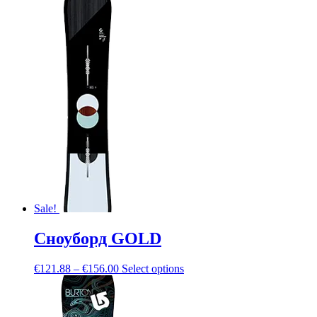
Sale!
Сноуборд GOLD
€
121.88
–
€
156.00
Select options