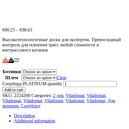
€
80.25
–
€
98.63
Высокотехнологичные доски для экспертов. Превосходный
контроль для освоения трасс любой сложности и
внетрассового катания
Ботинки
Шлем
Clear
Сноуборд PLATINUM quantity
Add to cart
SKU:
2224200
Categories:
2 дня
,
Viladomat
,
Viladomat
,
Viladomat
,
Viladomat
,
Viladomat
,
Viladomat
,
Viladomat
,
Для
женщин
,
Сноуборд
Description
Additional information