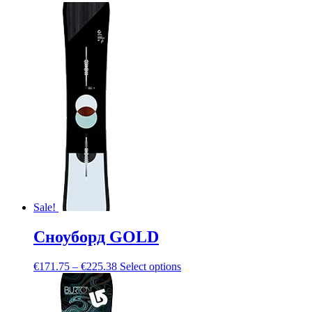
Sale!
Сноуборд GOLD
€
171.75
–
€
225.38
Select options