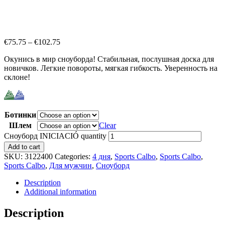
€
75.75
–
€
102.75
Окунись в мир сноуборда! Стабильная, послушная доска для
новичков. Легкие повороты, мягкая гибкость. Уверенность на
склоне!
Ботинки
Шлем
Clear
Сноуборд INICIACIÓ quantity
Add to cart
SKU:
3122400
Categories:
4 дня
,
Sports Calbo
,
Sports Calbo
,
Sports Calbo
,
Для мужчин
,
Сноуборд
Description
Additional information
Description