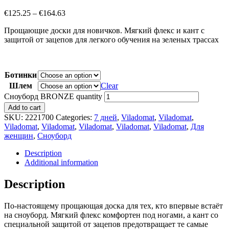
€
125.25
–
€
164.63
Прощающие доски для новичков. Мягкий флекс и кант с
защитой от зацепов для легкого обучения на зеленых трассах
Ботинки
Шлем
Clear
Сноуборд BRONZE quantity
Add to cart
SKU:
2221700
Categories:
7 дней
,
Viladomat
,
Viladomat
,
Viladomat
,
Viladomat
,
Viladomat
,
Viladomat
,
Viladomat
,
Для
женщин
,
Сноуборд
Description
Additional information
Description
По-настоящему прощающая доска для тех, кто впервые встаёт
на сноуборд. Мягкий флекс комфортен под ногами, а кант со
специальной защитой от зацепов предотвращает те самые