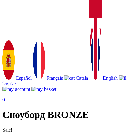
Español
Français
Català
English
ישראלי
0
Сноуборд BRONZE
Sale!