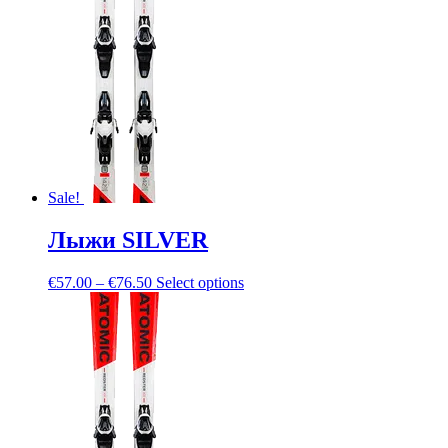
Sale!
Лыжи SILVER
€
57.00
–
€
76.50
Select options