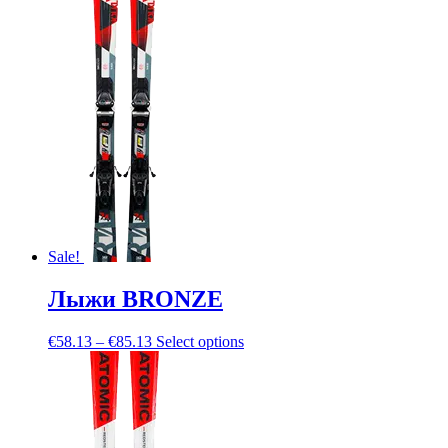
Sale!
Лыжи BRONZE
€
58.13
–
€
85.13
Select options