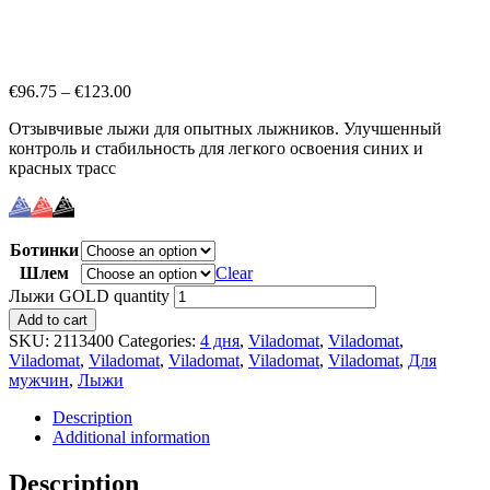
€
96.75
–
€
123.00
Отзывчивые лыжи для опытных лыжников. Улучшенный
контроль и стабильность для легкого освоения синих и
красных трасс
Ботинки
Шлем
Clear
Лыжи GOLD quantity
Add to cart
SKU:
2113400
Categories:
4 дня
,
Viladomat
,
Viladomat
,
Viladomat
,
Viladomat
,
Viladomat
,
Viladomat
,
Viladomat
,
Для
мужчин
,
Лыжи
Description
Additional information
Description