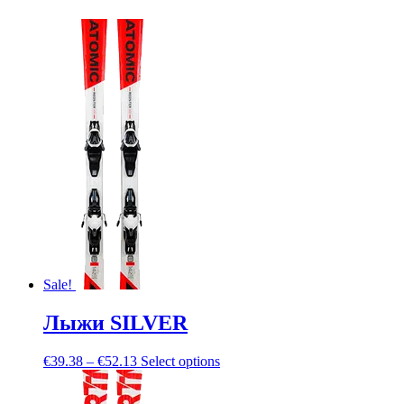
Sale!
Лыжи SILVER
€
39.38
–
€
52.13
Select options