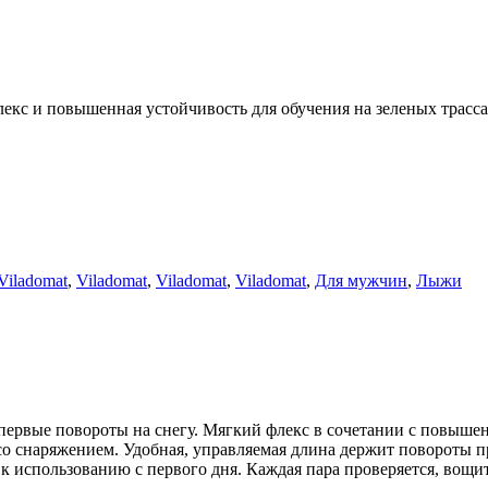
екс и повышенная устойчивость для обучения на зеленых трасс
Viladomat
,
Viladomat
,
Viladomat
,
Viladomat
,
Для мужчин
,
Лыжи
 первые повороты на снегу. Мягкий флекс в сочетании с повыше
 со снаряжением. Удобная, управляемая длина держит повороты п
к использованию с первого дня. Каждая пара проверяется, вощит