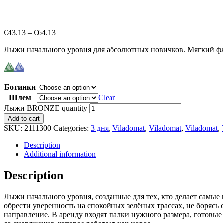
€
43.13
–
€
64.13
Лыжи начального уровня для абсолютных новичков. Мягкий фл
Ботинки
Шлем
Clear
Лыжи BRONZE quantity
Add to cart
SKU:
2111300
Categories:
3 дня
,
Viladomat
,
Viladomat
,
Viladomat
,
Description
Additional information
Description
Лыжи начального уровня, созданные для тех, кто делает самые
обрести уверенность на спокойных зелёных трассах, не борясь
направление. В аренду входят палки нужного размера, готовые 