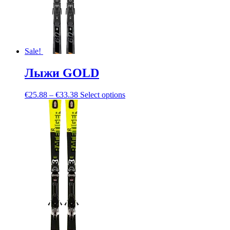
Sale!
Лыжи GOLD
€
25.88
–
€
33.38
Select options