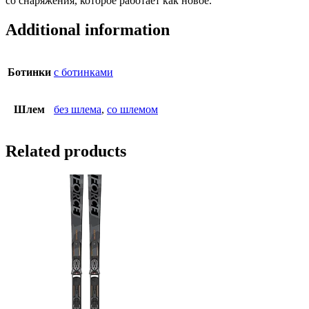
со снаряжения, которое работает как новое.
Additional information
Ботинки
с ботинками
Шлем
без шлема
,
со шлемом
Related products