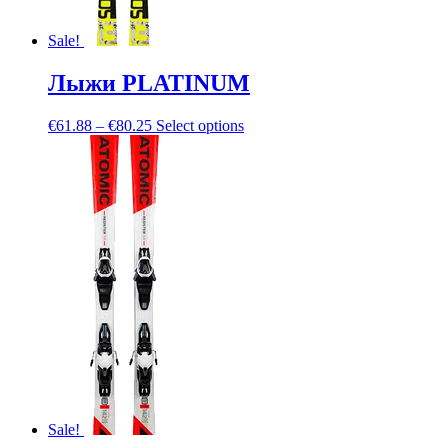
Sale!
Лыжи PLATINUM
€
61.88
–
€
80.25
Select options
Sale!