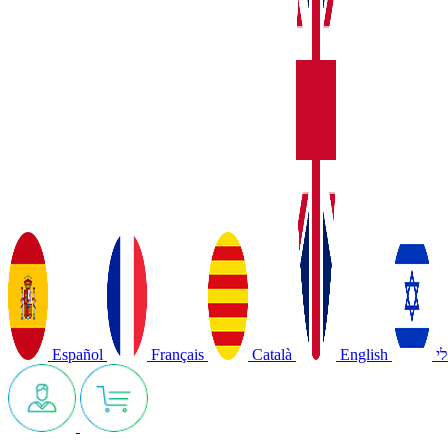
Español
Français
Català
English
י