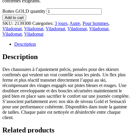
confirmés exigeants.
Bottes GOLD quantity
Add to cart
SKU:
2139300
Categories:
3 jours
,
Autre
,
Pour hommes
,
Viladomat
,
Viladomat
,
Viladomat
,
Viladomat
,
Viladomat
,
Viladomat
,
Viladomat
Description
Description
Des chaussures à l’ajustement précis, pensées pour des skieurs
confirmés qui veulent un vrai contrôle sous les pieds. Un flex plus
ferme et plus réactif transmet directement l’appui au ski,
récompensant des virages engagés sur pistes bleues et rouges. Une
doublure enveloppante et des boucles sécurisées maintiennent le
pied bien en place sans sacrifier le confort sur une journée complète.
S’associent parfaitement avec nos skis de niveau Gold et Sensació
pour une performance cohérente. Disponibles dans toute la gamme
de tailles. Chaque paire est nettoyée et désinfectée entre chaque
client.
Related products