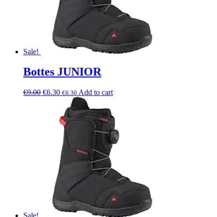
Sale!
Bottes JUNIOR
€
9.00
€
6.30
Add to cart
€
6.30
Sale!