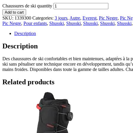
Chaussures de ski quantity
Add to cart
SKU:
1339300
Categories:
3 jours
,
Autre
,
Everest
,
Pic Negre
,
Pic Ne
Pic Negre
,
Pour enfants
,
Shusski
,
Shusski
,
Shusski
,
Shusski
,
Shusski
Description
Description
Des chaussures de ski confortables et bien maintenues, adaptées à la pl
ski sans pénaliser une technique encore en développement, tandis qu’u
mains froides. Disponibles dans toute la gamme de tailles adultes. Cha
Related products