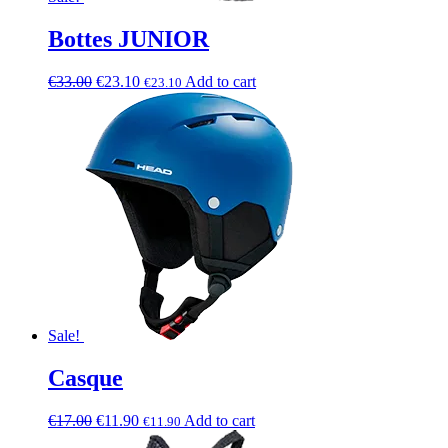
Bottes JUNIOR
€
33.00
€
23.10
Add to cart
€
23.10
Sale!
Casque
€
17.00
€
11.90
Add to cart
€
11.90