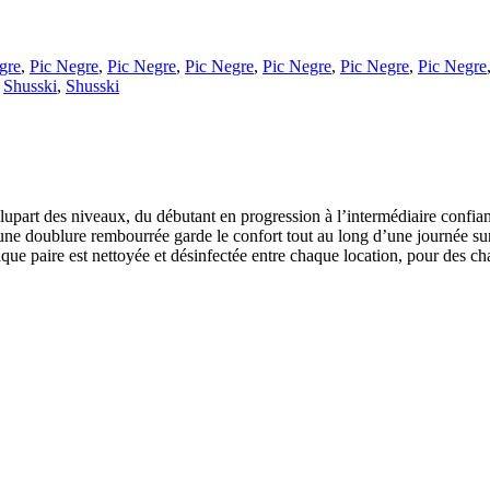
gre
,
Pic Negre
,
Pic Negre
,
Pic Negre
,
Pic Negre
,
Pic Negre
,
Pic Negre
,
Shusski
,
Shusski
upart des niveaux, du débutant en progression à l’intermédiaire confiant
ne doublure rembourrée garde le confort tout au long d’une journée sur l
que paire est nettoyée et désinfectée entre chaque location, pour des ch