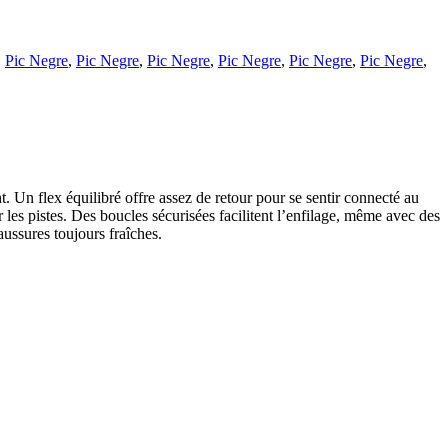
,
Pic Negre
,
Pic Negre
,
Pic Negre
,
Pic Negre
,
Pic Negre
,
Pic Negre
,
. Un flex équilibré offre assez de retour pour se sentir connecté au
es pistes. Des boucles sécurisées facilitent l’enfilage, même avec des
aussures toujours fraîches.