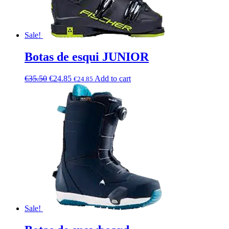
Sale!
Botas de esqui JUNIOR
€
35.50
€
24.85
Add to cart
€
24.85
Sale!