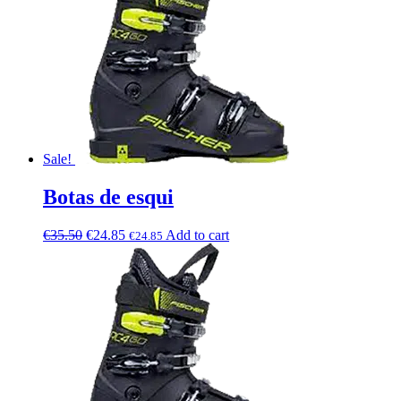
Sale!
Botas de esqui
€
35.50
€
24.85
Add to cart
€
24.85