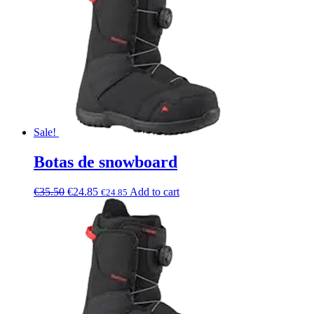
Sale!
Botas de snowboard
€
35.50
€
24.85
Add to cart
€
24.85