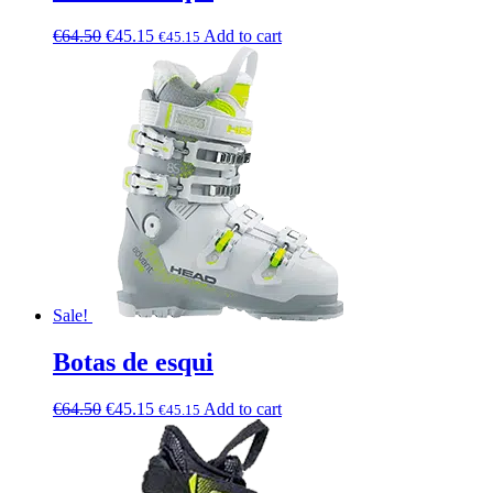
€
64.50
€
45.15
Add to cart
€
45.15
Sale!
Botas de esqui
€
64.50
€
45.15
Add to cart
€
45.15