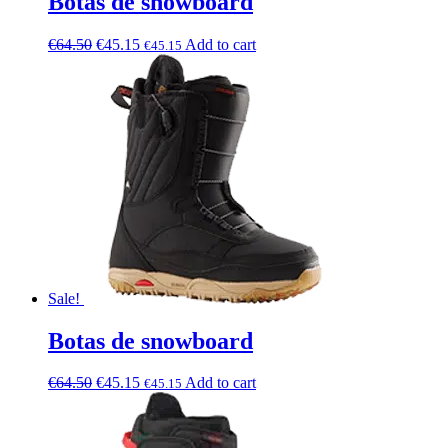
Botas de snowboard
€
64.50
€
45.15
Add to cart
€
45.15
Sale!
Botas de snowboard
€
64.50
€
45.15
Add to cart
€
45.15