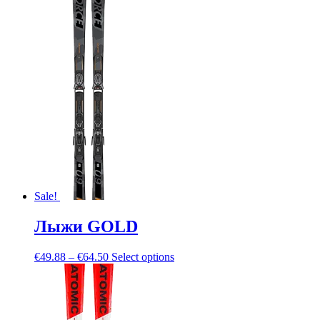
Sale!
Лыжи GOLD
€
49.88
–
€
64.50
Select options