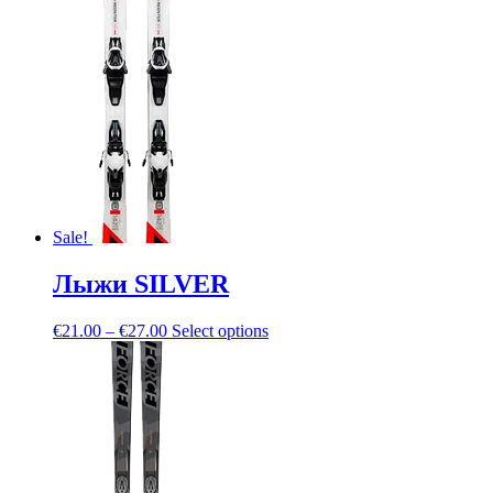
Sale!
Лыжи SILVER
€
21.00
–
€
27.00
Select options