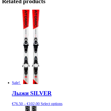
Related products
Sale!
Лыжи SILVER
€
76.50
–
€
102.00
Select options