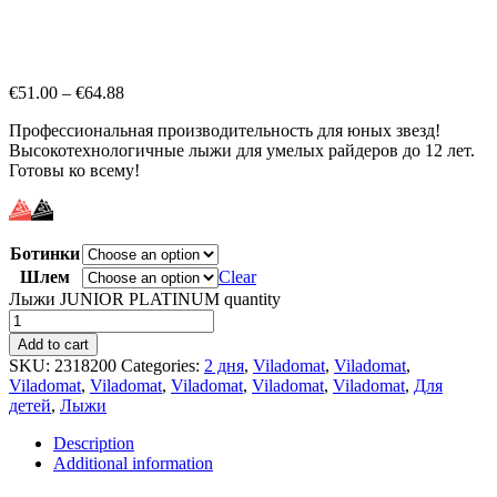
€
51.00
–
€
64.88
Профессиональная производительность для юных звезд!
Высокотехнологичные лыжи для умелых райдеров до 12 лет.
Готовы ко всему!
Ботинки
Шлем
Clear
Лыжи JUNIOR PLATINUM quantity
Add to cart
SKU:
2318200
Categories:
2 дня
,
Viladomat
,
Viladomat
,
Viladomat
,
Viladomat
,
Viladomat
,
Viladomat
,
Viladomat
,
Для
детей
,
Лыжи
Description
Additional information