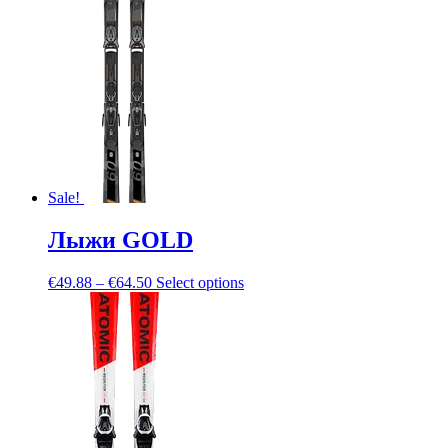
Sale!
Лыжи GOLD
€
49.88
–
€
64.50
Select options