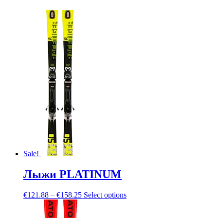
Sale!
Лыжи PLATINUM
€
121.88
–
€
158.25
Select options