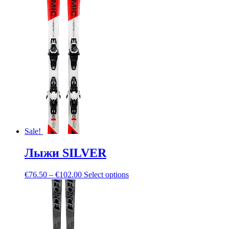
Sale!
Лыжи SILVER
€
76.50
–
€
102.00
Select options