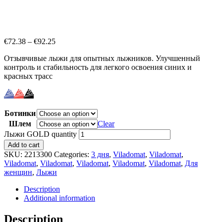
€
72.38
–
€
92.25
Отзывчивые лыжи для опытных лыжников. Улучшенный
контроль и стабильность для легкого освоения синих и
красных трасс
Ботинки
Шлем
Clear
Лыжи GOLD quantity
Add to cart
SKU:
2213300
Categories:
3 дня
,
Viladomat
,
Viladomat
,
Viladomat
,
Viladomat
,
Viladomat
,
Viladomat
,
Viladomat
,
Для
женщин
,
Лыжи
Description
Additional information
Description