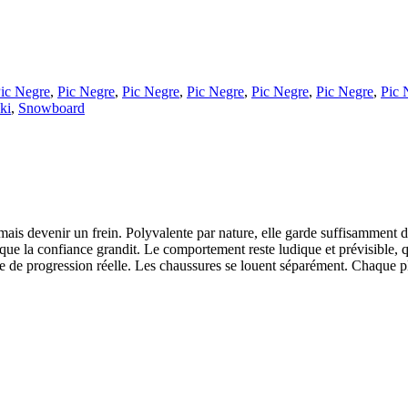
ic Negre
,
Pic Negre
,
Pic Negre
,
Pic Negre
,
Pic Negre
,
Pic Negre
,
Pic 
ki
,
Snowboard
is devenir un frein. Polyvalente par nature, elle garde suffisamment d
e que la confiance grandit. Le comportement reste ludique et prévisible,
e de progression réelle. Les chaussures se louent séparément. Chaque plan