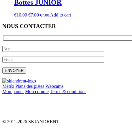
Bottes JUNIOR
€
10.00
€
7.00
Add to cart
€
7.00
NOUS CONTACTER
Laissez ce champ vide.
Météo
Plans des pistes
Webcams
Mon panier
Mon compte
Terms & conditions
info@skiandrent.com
00 376 866 031
© 2011-2026 SKIANDRENT