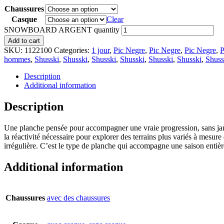
Chaussures
Casque
Clear
SNOWBOARD ARGENT quantity
Add to cart
SKU:
1122100
Categories:
1 jour
,
Pic Negre
,
Pic Negre
,
Pic Negre
,
P
hommes
,
Shusski
,
Shusski
,
Shusski
,
Shusski
,
Shusski
,
Shusski
,
Shuss
Description
Additional information
Description
Une planche pensée pour accompagner une vraie progression, sans jama
la réactivité nécessaire pour explorer des terrains plus variés à mesur
irrégulière. C’est le type de planche qui accompagne une saison entièr
Additional information
Chaussures
avec des chaussures