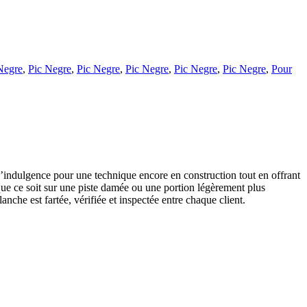
Negre
,
Pic Negre
,
Pic Negre
,
Pic Negre
,
Pic Negre
,
Pic Negre
,
Pour
’indulgence pour une technique encore en construction tout en offrant
 que ce soit sur une piste damée ou une portion légèrement plus
che est fartée, vérifiée et inspectée entre chaque client.