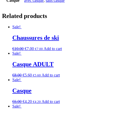
Casque
avec casque
,
sans casque
Related products
Sale!
Chaussures de ski
€
10.00
€
7.00
Add to cart
€
7.00
Sale!
Casque ADULT
€
8.00
€
5.60
Add to cart
€
5.60
Sale!
Casque
€
6.00
€
4.20
Add to cart
€
4.20
Sale!