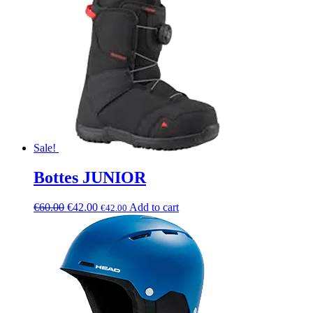
Sale!
Bottes JUNIOR
€
60.00
€
42.00
Add to cart
€
42.00