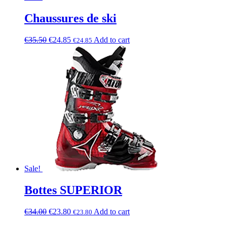
Chaussures de ski
€
35.50
€
24.85
Add to cart
€
24.85
Sale!
Bottes SUPERIOR
€
34.00
€
23.80
Add to cart
€
23.80