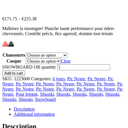
€
171.75
–
€
225.38
Maîtrisez la montagne! Planche haute performance pour riders
chevronnés. Contrôle précis, flex agressif, domine tout terrain
Chaussures
Casque
Clear
SNOWBOARD OR quantity
Add to cart
SKU:
1223600
Categories:
6 jours
,
Pic Negre
,
Pic Negre
,
Pic
Negre
,
Pic Negre
,
Pic Negre
,
Pic Negre
,
Pic Negre
,
Pic Negre
,
Pic
Negre
,
Pic Negre
,
Pic Negre
,
Pic Negre
,
Pic Negre
,
Pic Negre
,
Pic
Negre
,
Pour femme
,
Shusski
,
Shusski
,
Shusski
,
Shusski
,
Shusski
,
Shusski
,
Shusski
,
Snowboard
Description
Additional information
Description