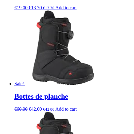
€
19.00
€
13.30
Add to cart
€
13.30
Sale!
Bottes de planche
€
60.00
€
42.00
Add to cart
€
42.00