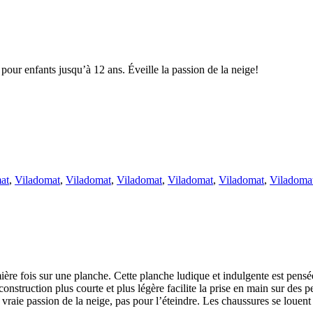
our enfants jusqu’à 12 ans. Éveille la passion de la neige!
at
,
Viladomat
,
Viladomat
,
Viladomat
,
Viladomat
,
Viladomat
,
Viladoma
ière fois sur une planche. Cette planche ludique et indulgente est pensé
 construction plus courte et plus légère facilite la prise en main sur des 
e vraie passion de la neige, pas pour l’éteindre. Les chaussures se loue