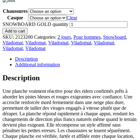
Chaussures
Casque
Clear
SNOWBOARD GOLD quantity
Add to cart
SKU:
2123200
Categories:
2 jours
,
Pour hommes
,
Snowboard
,
Viladomat
,
Viladomat
,
Viladomat
,
Viladomat
,
Viladomat
,
Viladomat
,
Viladomat
Description
Additional information
Description
Une planche vraiment réactive pour des riders confirmés prêts à
aborder les pistes bleues et rouges exigeantes avec confiance. Une
accroche renforcée mord fermement dans une neige plus dure,
permettant de tailler des virages engagés à vitesse plutôt que de
déraper. La planche répond rapidement à chaque appui, rendant les
changements de direction plus francs naturels même quand le terrain
devient plus exigeant. Elle récompense un style affirmé sans
pénaliser les petites erreurs. Les chaussures se louent séparément.
Chaque planche est vérifiée, fartée et affûtée entre chaque location,