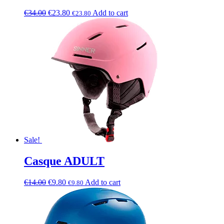
€
34.00
€
23.80
Add to cart
€
23.80
Sale!
Casque ADULT
€
14.00
€
9.80
Add to cart
€
9.80