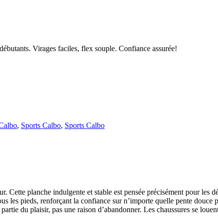
ébutants. Virages faciles, flex souple. Confiance assurée!
 Calbo
,
Sports Calbo
,
Sports Calbo
our. Cette planche indulgente et stable est pensée précisément pour les d
ous les pieds, renforçant la confiance sur n’importe quelle pente douce pe
t partie du plaisir, pas une raison d’abandonner. Les chaussures se loue