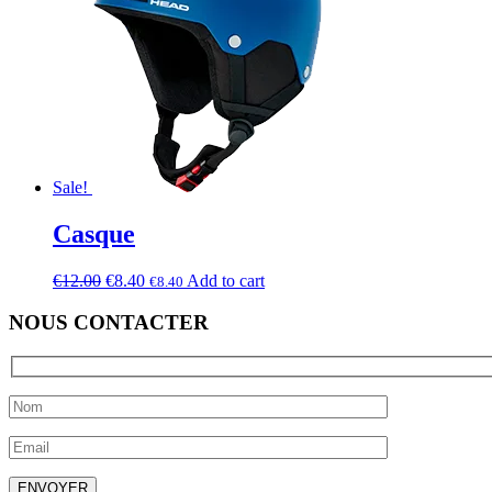
Sale!
Casque
€
12.00
€
8.40
Add to cart
€
8.40
NOUS CONTACTER
Laissez ce champ vide.