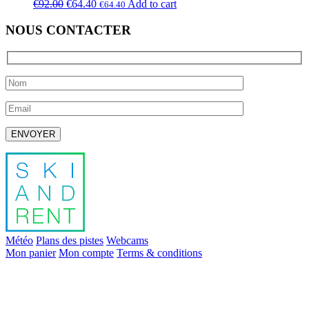
€
92.00
€
64.40
Add to cart
€
64.40
NOUS CONTACTER
Laissez ce champ vide.
Météo
Plans des pistes
Webcams
Mon panier
Mon compte
Terms & conditions
info@skiandrent.com
00 376 866 031