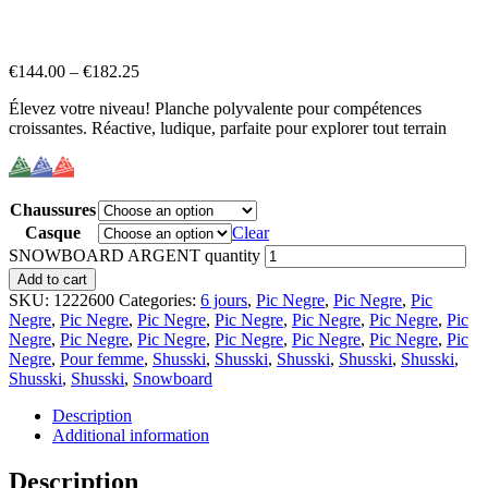
€
144.00
–
€
182.25
Élevez votre niveau! Planche polyvalente pour compétences
croissantes. Réactive, ludique, parfaite pour explorer tout terrain
Chaussures
Casque
Clear
SNOWBOARD ARGENT quantity
Add to cart
SKU:
1222600
Categories:
6 jours
,
Pic Negre
,
Pic Negre
,
Pic
Negre
,
Pic Negre
,
Pic Negre
,
Pic Negre
,
Pic Negre
,
Pic Negre
,
Pic
Negre
,
Pic Negre
,
Pic Negre
,
Pic Negre
,
Pic Negre
,
Pic Negre
,
Pic
Negre
,
Pour femme
,
Shusski
,
Shusski
,
Shusski
,
Shusski
,
Shusski
,
Shusski
,
Shusski
,
Snowboard
Description
Additional information
Description