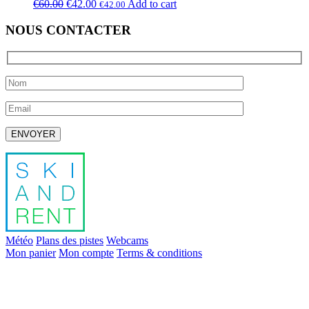
€
60.00
€
42.00
Add to cart
€
42.00
NOUS CONTACTER
Laissez ce champ vide.
Météo
Plans des pistes
Webcams
Mon panier
Mon compte
Terms & conditions
info@skiandrent.com
00 376 866 031