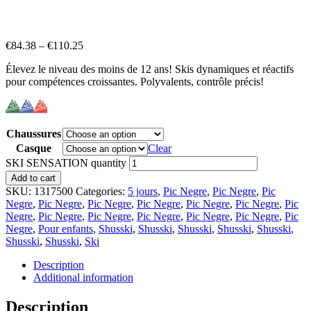
€
84.38
–
€
110.25
Élevez le niveau des moins de 12 ans! Skis dynamiques et réactifs
pour compétences croissantes. Polyvalents, contrôle précis!
Chaussures
Casque
Clear
SKI SENSATION quantity
Add to cart
SKU:
1317500
Categories:
5 jours
,
Pic Negre
,
Pic Negre
,
Pic
Negre
,
Pic Negre
,
Pic Negre
,
Pic Negre
,
Pic Negre
,
Pic Negre
,
Pic
Negre
,
Pic Negre
,
Pic Negre
,
Pic Negre
,
Pic Negre
,
Pic Negre
,
Pic
Negre
,
Pour enfants
,
Shusski
,
Shusski
,
Shusski
,
Shusski
,
Shusski
,
Shusski
,
Shusski
,
Ski
Description
Additional information
Description