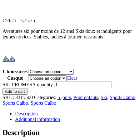
€
50.25
–
€
75.75
Aventures ski pour moins de 12 ans! Skis doux et indulgents pour
jeunes novices. Stables, faciles à tourner, rassurants!
Chaussures
Casque
Clear
SKI PROMESA quantity
Add to cart
SKU:
3315500
Categories:
5 jours
,
Pour enfants
,
Ski
,
Sports Calbo
,
Sports Calbo
,
Sports Calbo
Description
Additional information
Description