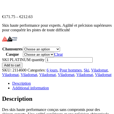
€
171.75
–
€
212.63
Skis haute performance pour experts. Agilité et précision supérieures
pour conquérir les pistes de toute difficulté
Chaussures
Casque
Clear
SKI PLATINUM quantity
Add to cart
SKU:
2114600
Categories:
6 jours
,
Pour hommes
,
Ski
,
Viladomat
,
Viladomat
,
Viladomat
,
Viladomat
,
Viladomat
,
Viladomat
,
Viladomat
Description
Additional information
Description
Des skis haute performance conçus sans compromis pour des