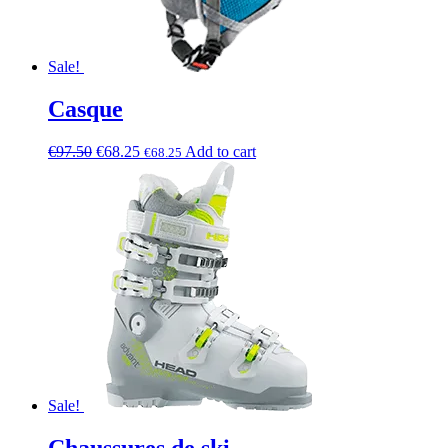
Sale!
Casque
€
97.50
€
68.25
Add to cart
€
68.25
Sale!
Chaussures de ski