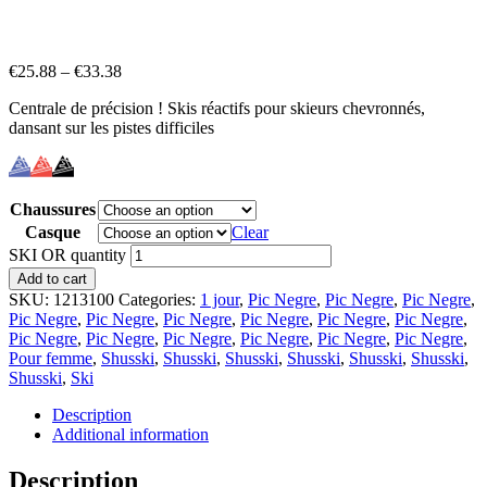
€
25.88
–
€
33.38
Centrale de précision ! Skis réactifs pour skieurs chevronnés,
dansant sur les pistes difficiles
Chaussures
Casque
Clear
SKI OR quantity
Add to cart
SKU:
1213100
Categories:
1 jour
,
Pic Negre
,
Pic Negre
,
Pic Negre
,
Pic Negre
,
Pic Negre
,
Pic Negre
,
Pic Negre
,
Pic Negre
,
Pic Negre
,
Pic Negre
,
Pic Negre
,
Pic Negre
,
Pic Negre
,
Pic Negre
,
Pic Negre
,
Pour femme
,
Shusski
,
Shusski
,
Shusski
,
Shusski
,
Shusski
,
Shusski
,
Shusski
,
Ski
Description
Additional information
Description