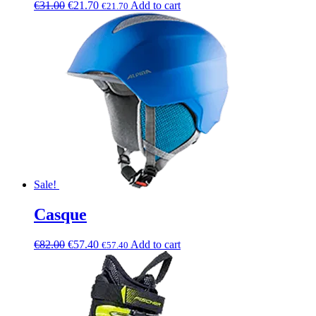
€
31.00
€
21.70
Add to cart
€
21.70
Sale!
Casque
€
82.00
€
57.40
Add to cart
€
57.40