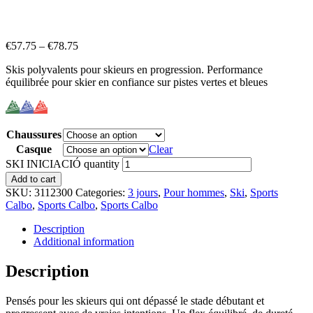
€
57.75
–
€
78.75
Skis polyvalents pour skieurs en progression. Performance
équilibrée pour skier en confiance sur pistes vertes et bleues
Chaussures
Casque
Clear
SKI INICIACIÓ quantity
Add to cart
SKU:
3112300
Categories:
3 jours
,
Pour hommes
,
Ski
,
Sports
Calbo
,
Sports Calbo
,
Sports Calbo
Description
Additional information
Description
Pensés pour les skieurs qui ont dépassé le stade débutant et