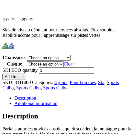
€
57.75
–
€
87.75
Skis de niveau débutant pour novices absolus. Flex souple et
stabilité accrue pour l’apprentissage sur pistes vertes
Chaussures
Casque
Clear
SKI ECO quantity
Add to cart
SKU:
3111400
Categories:
4 jours
,
Pour hommes
,
Ski
,
Sports
Calbo
,
Sports Calbo
,
Sports Calbo
Description
Additional information
Description
Parfaits pour les novices absolus qui descendent la montagne pour la