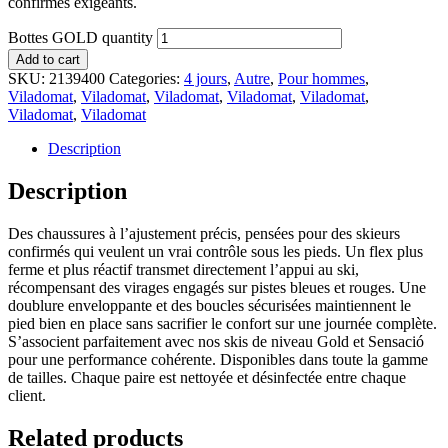
confirmés exigeants.
Bottes GOLD quantity
Add to cart
SKU:
2139400
Categories:
4 jours
,
Autre
,
Pour hommes
,
Viladomat
,
Viladomat
,
Viladomat
,
Viladomat
,
Viladomat
,
Viladomat
,
Viladomat
Description
Description
Des chaussures à l’ajustement précis, pensées pour des skieurs
confirmés qui veulent un vrai contrôle sous les pieds. Un flex plus
ferme et plus réactif transmet directement l’appui au ski,
récompensant des virages engagés sur pistes bleues et rouges. Une
doublure enveloppante et des boucles sécurisées maintiennent le
pied bien en place sans sacrifier le confort sur une journée complète.
S’associent parfaitement avec nos skis de niveau Gold et Sensació
pour une performance cohérente. Disponibles dans toute la gamme
de tailles. Chaque paire est nettoyée et désinfectée entre chaque
client.
Related products