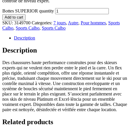
contrôle de niveau expert.
Bottes SUPERIOR quantity
Add to cart
SKU:
3149700
Categories:
7 jours
,
Autre
,
Pour hommes
,
Sports
Calbo
,
Sports Calbo
,
Sports Calbo
Description
Description
Des chaussures haute performance construites pour des skieurs
experts qui ne veulent rien perdre entre le pied et la carre. Un flex
plus rigide, orienté compétition, offre une réponse instantanée et
précise, traduisant chaque mouvement directement sur le ski pour un
contrôle maximal à vitesse. Une construction enveloppante et un
système de boucles sécurisé maintiennent le pied fermement en
place sur le terrain le plus exigeant. S’associent parfaitement avec
nos skis de niveau Platinum et Excel·lència pour un ensemble
vraiment expert. Disponibles dans toute la gamme de tailles. Chaque
paire est nettoyée, désinfectée et vérifiée entre chaque location.
Related products