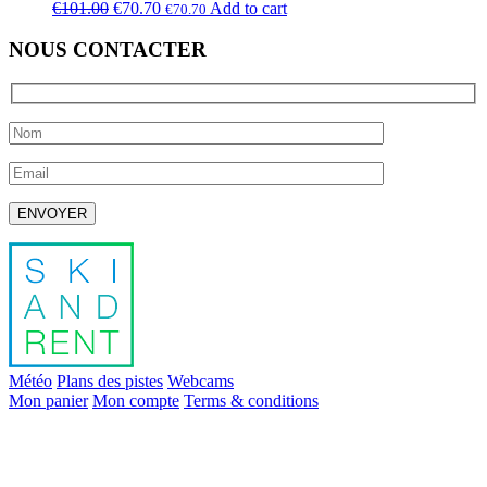
€
101.00
€
70.70
Add to cart
€
70.70
NOUS CONTACTER
Laissez ce champ vide.
Météo
Plans des pistes
Webcams
Mon panier
Mon compte
Terms & conditions
info@skiandrent.com
00 376 866 031