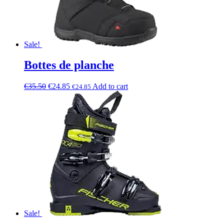
Sale!
Bottes de planche
€
35.50
€
24.85
Add to cart
€
24.85
Sale!