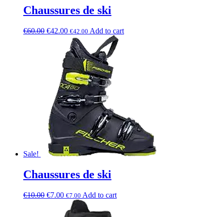
Chaussures de ski
€
60.00
€
42.00
Add to cart
€
42.00
Sale!
Chaussures de ski
€
10.00
€
7.00
Add to cart
€
7.00