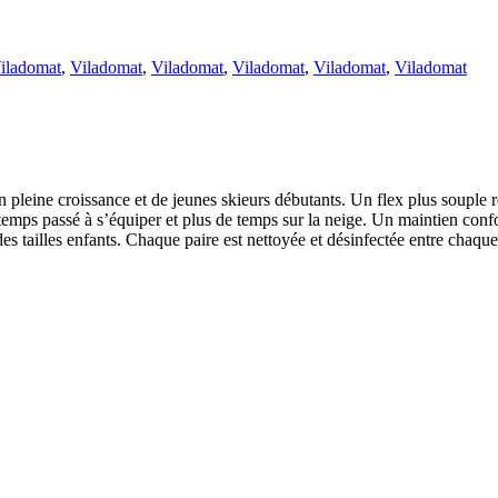
iladomat
,
Viladomat
,
Viladomat
,
Viladomat
,
Viladomat
,
Viladomat
leine croissance et de jeunes skieurs débutants. Un flex plus souple re
 temps passé à s’équiper et plus de temps sur la neige. Un maintien confo
 tailles enfants. Chaque paire est nettoyée et désinfectée entre chaque