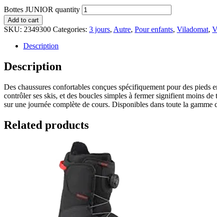
Bottes JUNIOR quantity
Add to cart
SKU:
2349300
Categories:
3 jours
,
Autre
,
Pour enfants
,
Viladomat
,
V
Description
Description
Des chaussures confortables conçues spécifiquement pour des pieds en p
contrôler ses skis, et des boucles simples à fermer signifient moins de
sur une journée complète de cours. Disponibles dans toute la gamme des
Related products