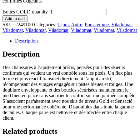
confirmés exigeants.
Bottes GOLD quantity
Add to cart
SKU:
2249100
Categories:
1 jour
,
Autre
,
Pour femme
,
Viladomat
,
Viladomat
,
Viladomat
,
Viladomat
,
Viladomat
,
Viladomat
,
Viladomat
Description
Description
Des chaussures à l’ajustement précis, pensées pour des skieurs
confirmés qui veulent un vrai contrôle sous les pieds. Un flex plus
ferme et plus réactif transmet directement l’appui au ski,
récompensant des virages engagés sur pistes bleues et rouges. Une
doublure enveloppante et des boucles sécurisées maintiennent le
pied bien en place sans sacrifier le confort sur une journée complète.
S’associent parfaitement avec nos skis de niveau Gold et Sensació
pour une performance cohérente. Disponibles dans toute la gamme
de tailles. Chaque paire est nettoyée et désinfectée entre chaque
client.
Related products