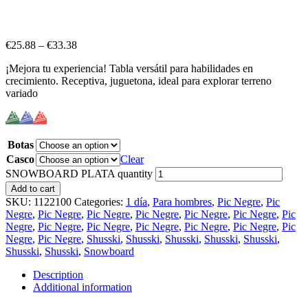
€
25.88
–
€
33.38
¡Mejora tu experiencia! Tabla versátil para habilidades en
crecimiento. Receptiva, juguetona, ideal para explorar terreno
variado
Botas
Casco
Clear
SNOWBOARD PLATA quantity
Add to cart
SKU:
1122100
Categories:
1 día
,
Para hombres
,
Pic Negre
,
Pic
Negre
,
Pic Negre
,
Pic Negre
,
Pic Negre
,
Pic Negre
,
Pic Negre
,
Pic
Negre
,
Pic Negre
,
Pic Negre
,
Pic Negre
,
Pic Negre
,
Pic Negre
,
Pic
Negre
,
Pic Negre
,
Shusski
,
Shusski
,
Shusski
,
Shusski
,
Shusski
,
Shusski
,
Shusski
,
Snowboard
Description
Additional information