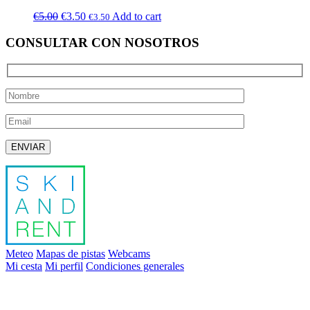
€
5.00
€
3.50
Add to cart
€
3.50
CONSULTAR CON NOSOTROS
Deja este campo vacío.
Meteo
Mapas de pistas
Webcams
Mi cesta
Mi perfil
Condiciones generales
info@skiandrent.com