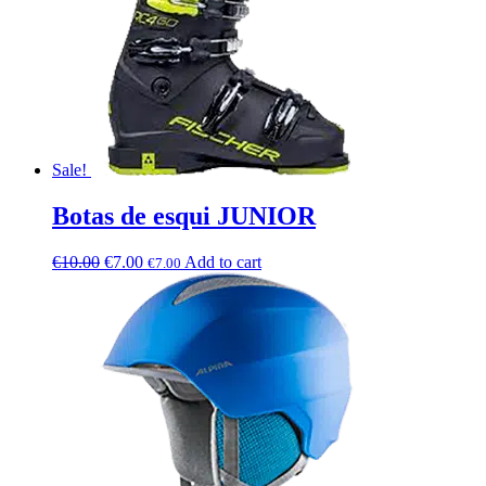
Sale!
Botas de esqui JUNIOR
€
10.00
€
7.00
Add to cart
€
7.00