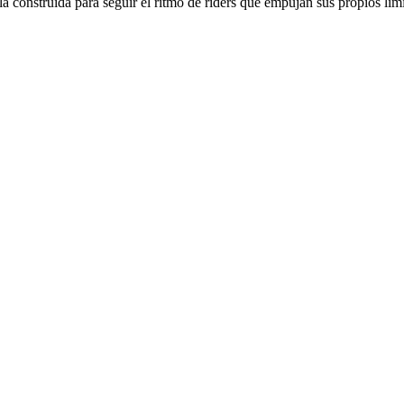
 construida para seguir el ritmo de riders que empujan sus propios lími