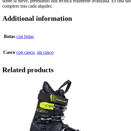
sobre la nieve, premiando una técnica realmente avanzada. Es una tabla
completo tras cada alquiler.
Additional information
Botas
con botas
Casco
con casco
,
sin casco
Related products