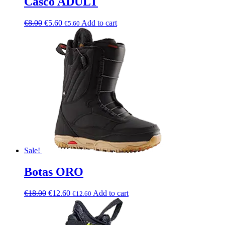
Casco ADULT
€
8.00
€
5.60
Add to cart
€
5.60
Sale!
Botas ORO
€
18.00
€
12.60
Add to cart
€
12.60