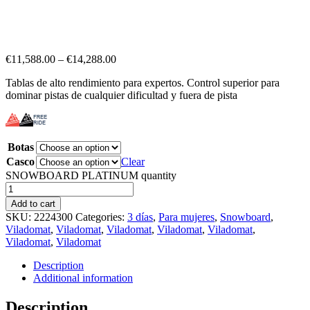
€
11,588.00
–
€
14,288.00
Tablas de alto rendimiento para expertos. Control superior para
dominar pistas de cualquier dificultad y fuera de pista
Botas
Casco
Clear
SNOWBOARD PLATINUM quantity
Add to cart
SKU:
2224300
Categories:
3 días
,
Para mujeres
,
Snowboard
,
Viladomat
,
Viladomat
,
Viladomat
,
Viladomat
,
Viladomat
,
Viladomat
,
Viladomat
Description
Additional information
Description