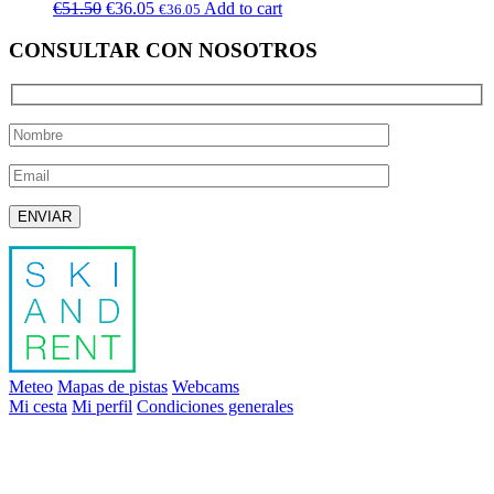
€
51.50
€
36.05
Add to cart
€
36.05
CONSULTAR CON NOSOTROS
Deja este campo vacío.
Meteo
Mapas de pistas
Webcams
Mi cesta
Mi perfil
Condiciones generales
info@skiandrent.com
00 376 866 031