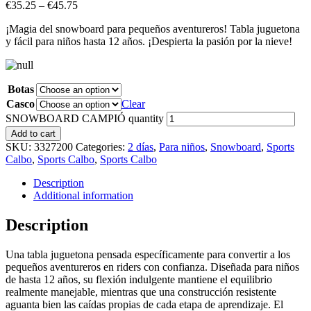
€
35.25
–
€
45.75
¡Magia del snowboard para pequeños aventureros! Tabla juguetona
y fácil para niños hasta 12 años. ¡Despierta la pasión por la nieve!
Botas
Casco
Clear
SNOWBOARD CAMPIÓ quantity
Add to cart
SKU:
3327200
Categories:
2 días
,
Para niños
,
Snowboard
,
Sports
Calbo
,
Sports Calbo
,
Sports Calbo
Description
Additional information
Description
Una tabla juguetona pensada específicamente para convertir a los
pequeños aventureros en riders con confianza. Diseñada para niños
de hasta 12 años, su flexión indulgente mantiene el equilibrio
realmente manejable, mientras que una construcción resistente
aguanta bien las caídas propias de cada etapa de aprendizaje. El