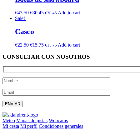
€
43.50
€
30.45
Add to cart
€
30.45
Sale!
Casco
€
22.50
€
15.75
Add to cart
€
15.75
CONSULTAR CON NOSOTROS
Deja este campo vacío.
Meteo
Mapas de pistas
Webcams
Mi cesta
Mi perfil
Condiciones generales
info@skiandrent.com