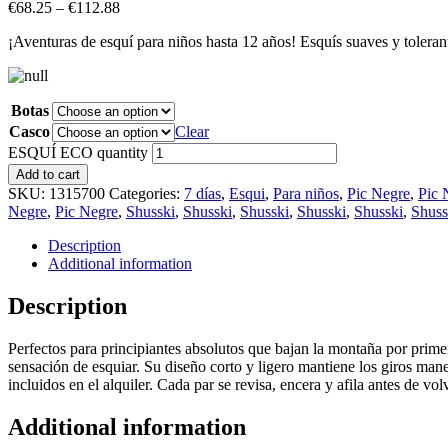
€
68.25
–
€
112.88
¡Aventuras de esquí para niños hasta 12 años! Esquís suaves y tolerant
Botas
Casco
Clear
ESQUÍ ECO quantity
Add to cart
SKU:
1315700
Categories:
7 días
,
Esqui
,
Para niños
,
Pic Negre
,
Pic 
Negre
,
Pic Negre
,
Shusski
,
Shusski
,
Shusski
,
Shusski
,
Shusski
,
Shuss
Description
Additional information
Description
Perfectos para principiantes absolutos que bajan la montaña por primera
sensación de esquiar. Su diseño corto y ligero mantiene los giros mane
incluidos en el alquiler. Cada par se revisa, encera y afila antes de vo
Additional information