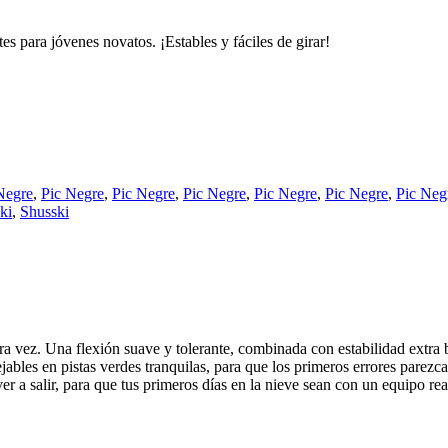
es para jóvenes novatos. ¡Estables y fáciles de girar!
Negre
,
Pic Negre
,
Pic Negre
,
Pic Negre
,
Pic Negre
,
Pic Negre
,
Pic Neg
ki
,
Shusski
 vez. Una flexión suave y tolerante, combinada con estabilidad extra baj
jables en pistas verdes tranquilas, para que los primeros errores parez
lver a salir, para que tus primeros días en la nieve sean con un equipo rea