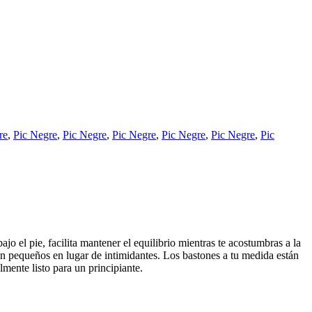
re
,
Pic Negre
,
Pic Negre
,
Pic Negre
,
Pic Negre
,
Pic Negre
,
Pic
o el pie, facilita mantener el equilibrio mientras te acostumbras a la
can pequeños en lugar de intimidantes. Los bastones a tu medida están
lmente listo para un principiante.