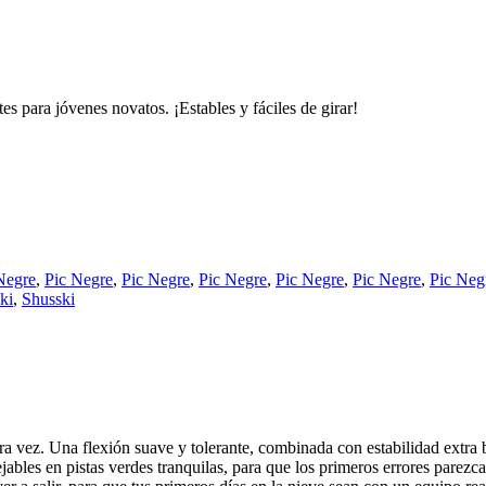
es para jóvenes novatos. ¡Estables y fáciles de girar!
Negre
,
Pic Negre
,
Pic Negre
,
Pic Negre
,
Pic Negre
,
Pic Negre
,
Pic Neg
ki
,
Shusski
 vez. Una flexión suave y tolerante, combinada con estabilidad extra baj
jables en pistas verdes tranquilas, para que los primeros errores parez