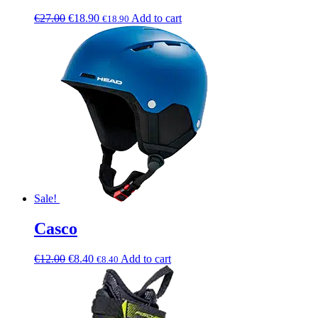
€
27.00
€
18.90
Add to cart
€
18.90
Sale!
Casco
€
12.00
€
8.40
Add to cart
€
8.40