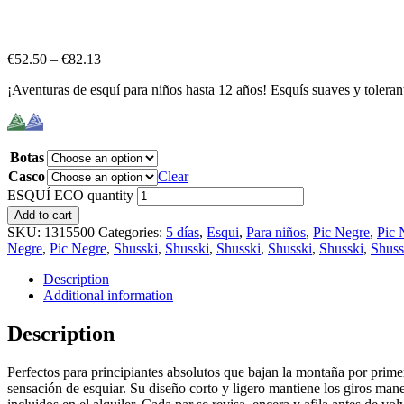
€
52.50
–
€
82.13
¡Aventuras de esquí para niños hasta 12 años! Esquís suaves y tolerant
Botas
Casco
Clear
ESQUÍ ECO quantity
Add to cart
SKU:
1315500
Categories:
5 días
,
Esqui
,
Para niños
,
Pic Negre
,
Pic 
Negre
,
Pic Negre
,
Shusski
,
Shusski
,
Shusski
,
Shusski
,
Shusski
,
Shuss
Description
Additional information
Description
Perfectos para principiantes absolutos que bajan la montaña por primera
sensación de esquiar. Su diseño corto y ligero mantiene los giros mane