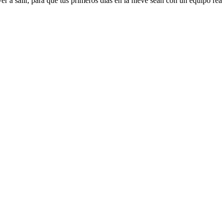
lver a salir, para que tus primeros días en la nieve sean con un equipo rea