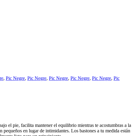
re
,
Pic Negre
,
Pic Negre
,
Pic Negre
,
Pic Negre
,
Pic Negre
,
Pic
o el pie, facilita mantener el equilibrio mientras te acostumbras a la
can pequeños en lugar de intimidantes. Los bastones a tu medida están