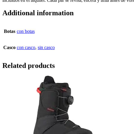
incluidos en el alquiler. Cada par se revisa, encera y afila antes de vo
Additional information
Botas
con botas
Casco
con casco
,
sin casco
Related products