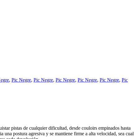
Negre
,
Pic Negre
,
Pic Negre
,
Pic Negre
,
Pic Negre
,
Pic Negre
,
Pic
istar pistas de cualquier dificultad, desde couloirs empinados hasta
a una postura agresiva y se mantiene firme a alta velocidad, sea cual