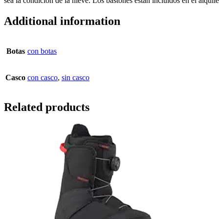
sea la condición de la nieve. Los bastones están incluidos en el alquile
Additional information
Botas
con botas
Casco
con casco
,
sin casco
Related products