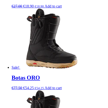
€
27.00
€
18.90
Add to cart
€
18.90
Sale!
Botas ORO
€
77.50
€
54.25
Add to cart
€
54.25