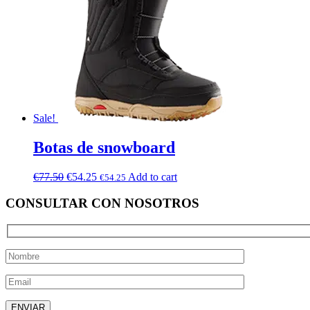
Sale!
Botas de snowboard
€
77.50
€
54.25
Add to cart
€
54.25
CONSULTAR CON NOSOTROS
Deja este campo vacío.