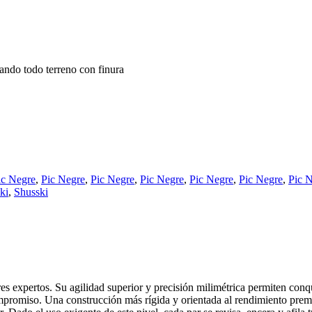
ando todo terreno con finura
ic Negre
,
Pic Negre
,
Pic Negre
,
Pic Negre
,
Pic Negre
,
Pic Negre
,
Pic 
ki
,
Shusski
s expertos. Su agilidad superior y precisión milimétrica permiten conqu
ompromiso. Una construcción más rígida y orientada al rendimiento premi