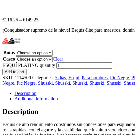
€
116.25
–
€
149.25
¡Conquistador supremo de la nieve! Esquís élite para maestros, domin
Botas
Casco
Clear
ESQUÍ PLATINO quantity
Add to cart
SKU:
1114500
Categories:
5 días
,
Esqui
,
Para hombres
,
Pic Negre
,
P
Negre
,
Pic Negre
,
Shusski
,
Shusski
,
Shusski
,
Shusski
,
Shusski
,
Shuss
Description
Additional information
Description
Esquís de alto rendimiento construidos sin concesiones para esquiadore
rojas rápidas, con el agarre y la estabilidad que inspiran verdadero c