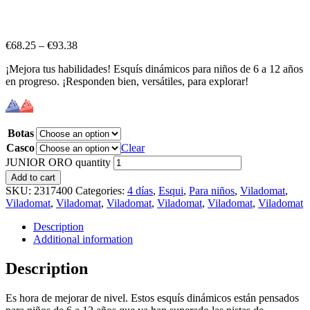
€
68.25
–
€
93.38
¡Mejora tus habilidades! Esquís dinámicos para niños de 6 a 12 años
en progreso. ¡Responden bien, versátiles, para explorar!
Botas
Casco
Clear
JUNIOR ORO quantity
Add to cart
SKU:
2317400
Categories:
4 días
,
Esqui
,
Para niños
,
Viladomat
,
Viladomat
,
Viladomat
,
Viladomat
,
Viladomat
,
Viladomat
,
Viladomat
Description
Additional information
Description
Es hora de mejorar de nivel. Estos esquís dinámicos están pensados