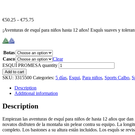
€
50.25
–
€
75.75
¡Aventuras de esquí para niños hasta 12 años! Esquís suaves y tolerant
Botas
Casco
Clear
ESQUÍ PROMESA quantity
Add to cart
SKU:
3315500
Categories:
5 días
,
Esqui
,
Para niños
,
Sports Calbo
,
S
Description
Additional information
Description
Empiezan las aventuras de esquí para niños de hasta 12 años que dan su
novatos disfruten de la montaña sin pelear contra su equipo. La longi
completo. Los bastones a su altura están incluidos. Los esquís se revis