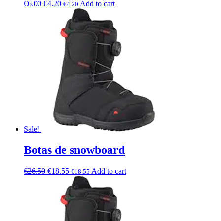
€
6.00
€
4.20
Add to cart
€
4.20
Sale!
Botas de snowboard
€
26.50
€
18.55
Add to cart
€
18.55