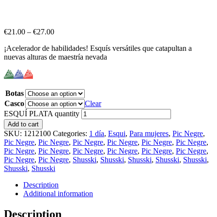
€
21.00
–
€
27.00
¡Acelerador de habilidades! Esquís versátiles que catapultan a
nuevas alturas de maestría nevada
Botas
Casco
Clear
ESQUÍ PLATA quantity
Add to cart
SKU:
1212100
Categories:
1 día
,
Esqui
,
Para mujeres
,
Pic Negre
,
Pic Negre
,
Pic Negre
,
Pic Negre
,
Pic Negre
,
Pic Negre
,
Pic Negre
,
Pic Negre
,
Pic Negre
,
Pic Negre
,
Pic Negre
,
Pic Negre
,
Pic Negre
,
Pic Negre
,
Pic Negre
,
Shusski
,
Shusski
,
Shusski
,
Shusski
,
Shusski
,
Shusski
,
Shusski
Description
Additional information
Description